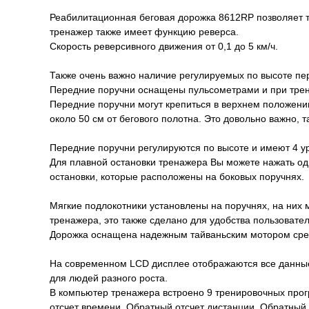
Реабилитационная беговая дорожка 8612RP позволяет тр
тренажер также имеет функцию реверса.
Скорость реверсивного движения от 0,1 до 5 км/ч.
Также очень важно наличие регулируемых по высоте пе
Передние поручни оснащены пульсометрами и при трени
Передние поручни могут крепиться в верхнем положени
около 50 см от бегового полотна. Это довольно важно,
Передние поручни регулируются по высоте и имеют 4 уро
Для плавной остановки тренажера Вы можете нажать одн
остановки, которые расположены на боковых поручнях.
Мягкие подлокотники установлены на поручнях, на них
тренажера, это также сделано для удобства пользовател
Дорожка оснащена надежным тайваньским мотором средн
На современном LCD дисплее отображаются все данные 
для людей разного роста.
В компьютер тренажера встроено 9 тренировочных про
отсчет времени, Обратный отсчет дистанции, Обратный 