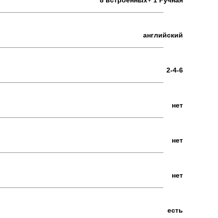
8 встроенных+ 1 Ручная
английский
2-4-6
нет
нет
нет
есть