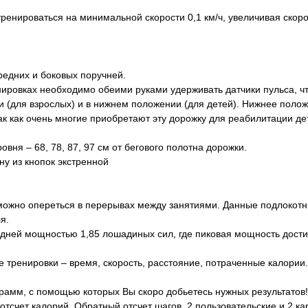
енироваться на минимальной скорости 0,1 км/ч, увеличивая скоро
редних и боковых поручней.
ровках необходимо обеими руками удерживать датчики пульса, чт
и (для взрослых) и в нижнем положении (для детей). Нижнее поло
 так как очень многие приобретают эту дорожку для реабилитации 
вня – 68, 78, 87, 97 см от бегового полотна дорожки.
у из кнопок экстренной
 можно опереться в перерывах между занятиями. Данные подлокотн
я.
ей мощностью 1,85 лошадиных сил, где пиковая мощность достига
тренировки – время, скорость, расстояние, потраченные калории.
грамм, с помощью которых Вы скоро добьетесь нужных результато
отсчет калорий, Обратный отсчет шагов, 2 пользовательские и 2 к