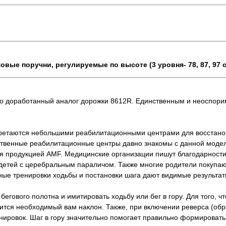
овые поручни, регулируемые по высоте (3 уровня- 78, 87, 97
 это доработанный аналог дорожки 8612R. Единственным и неоспо
етаются небольшими реабилитационными центрами для восстанов
ственные реабилитационные центры давно знакомы с данной модел
я продукцией AMF. Медицинские организации пишут благодарности
 детей с церебральным параличом. Также многие родители покупаю
ные тренировки ходьбы и постановки шага дают видимые результат
гового полотна и имитировать ходьбу или бег в гору. Для того, ч
вится необходимый вам наклон. Также, при включении реверса (об
нировок. Шаг в гору значительно помогает правильно формировать