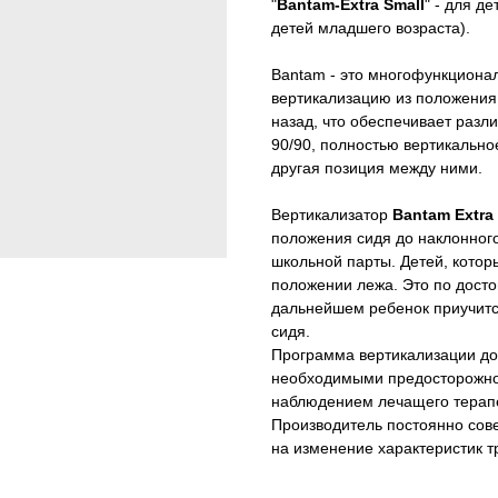
"
Bantam-Extra Small
" - для д
детей младшего возраста).
Bantam - это многофункционал
вертикализацию из положения 
назад, что обеспечивает раз
90/90, полностью вертикальн
другая позиция между ними.
Вертикализатор
Bantam Extra
положения сидя до наклонног
школьной парты. Детей, котор
положении лежа. Это по досто
дальнейшем ребенок приучитс
сидя.
Программа вертикализации до
необходимыми предосторожнос
наблюдением лечащего терап
Производитель постоянно сове
на изменение характеристик 