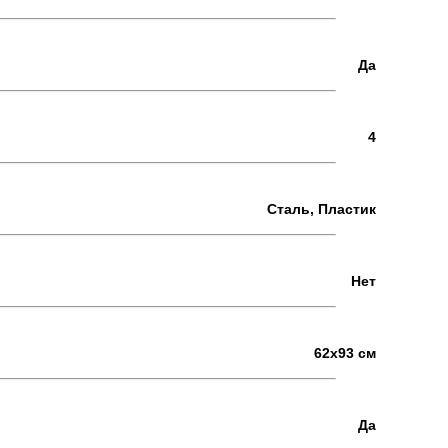
Да
4
Сталь, Пластик
Нет
62x93 см
Да