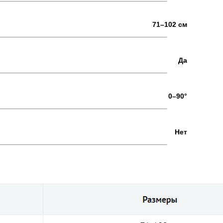
71–102 см
Да
0–90°
Нет