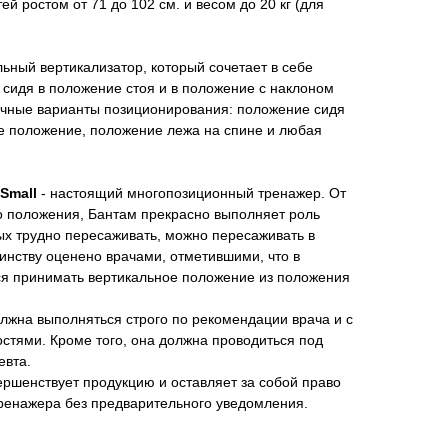
етей ростом от 71 до 102 см. и весом до 20 кг (для
ьный вертикализатор, который сочетает в себе
сидя в положение стоя и в положение с наклоном
личные варианты позиционирования: положение сидя
ое положение, положение лежа на спине и любая
 Small
- настоящий многопозиционный тренажер. От
о положения, Бантам прекрасно выполняет роль
ых трудно пересаживать, можно пересаживать в
инству оценено врачами, отметившими, что в
я принимать вертикальное положение из положения
лжна выполняться строго по рекомендации врача и с
тями. Кроме того, она должна проводиться под
евта.
ршенствует продукцию и оставляет за собой право
тренажера без предварительного уведомления.