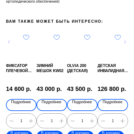
ортопедического обеспечения)
ВАМ ТАКЖЕ МОЖЕТ БЫТЬ ИНТЕРЕСНО:
КИ
ФИКСАТОР
ЗИМНИЙ
OLVIA 200
ДЕТСКАЯ
ПО
ПЛЕЧЕВОЙ
МЕШОК KW02
(ДЕТСКАЯ)
ИНВАЛИДНАЯ
ДЛ
ТО
KP16
КОЛЯСКА ДЦП
ИН
ЕК
PATRON
ГУ
CORZINO
SA
.
14 600
р.
43 000
р.
43 500
р.
126 800
р.
4
BASIC CNB
16
е
Подробнее
Подробнее
Подробнее
Подробнее
В корзину
В корзину
В корзину
В корзину