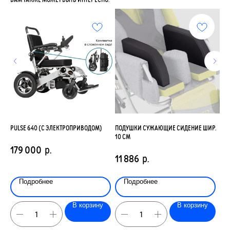
PULSE 640 (С ЭЛЕКТРОПРИВОДОМ)
ПОДУШКИ СУЖАЮЩИЕ СИДЕНИЕ ШИР.
AKC
XL
10 СМ
179 000
р.
13
11 886
р.
Подробнее
Подробнее
В корзину
В корзину