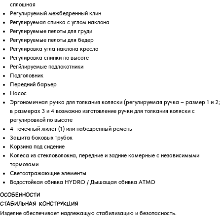
сплошная
Pегулируемый межбедренный клин
Регулируемая спинка с углом наклона
Регулируемые пeлоты для груди
Регулируемые пeлоты для бедер
Регулировка угла наклона кресла
Регулировка спинки по высоте
Регйлируемые подлокотники
Подголовник
Передний барьер
Насос
Эргономичная ручка для толкания коляски (регулируемая ручка – размер 1 и 2;
в размерах 3 и 4 возможно изготовление ручки для толкания коляски с
регулировкой по высоте
4-точечный жилет (1) или набедренный ремень
Защита боковых трубок
Корзина под сидение
Колеса из стекловолокна, передние и задние камерные с независимыми
тормозами
Светоотражающие элементы
Водостойкая обивка HYDRO / Дышащая обивка ATMO
ОСОБЕННОСТИ
Стабильная конструкция
Изделие обеспечивает надлежащую стабилизацию и безопасность.