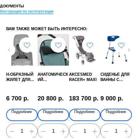
ДОКУМЕНТЫ
Инструкция по эксплуатации
ВАМ ТАКЖЕ МОЖЕТ БЫТЬ ИНТЕРЕСНО:
НЕ
Н-ОБРАЗНЫЙ
АНАТОМИЧЕСК
AKCESMED
СИДЕНЬЕ ДЛЯ
КО
 С
ЖИЛЕТ ДЛЯ
ИЙ
RACER+ MAXI
ВАННЫ С
БО
КОЛЯСОК
ПОДГОЛОВНИК
ГИГИЕНИЧЕСК
ЦЕ
Я
PATRON
ДЛЯ ШЕИ
ИМ ВЫРЕЗОМ
ОВ
RPRK010
HOGGI BINGO
MELBOURNE
6 700
р.
20 800
р.
183 700
р.
9 000
р.
7 
е
Подробнее
Подробнее
Подробнее
Подробнее