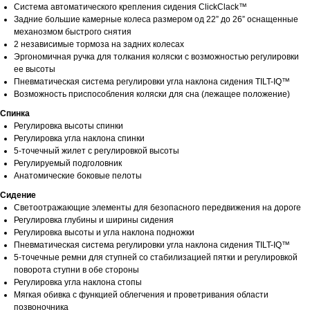
Система автоматического крепления сидения ClickClack™
Задние большие камерные колеса размером од 22” до 26” оснащенные
механозмом быстрого снятия
2 независимые тормоза на задних колесах
Эргономичная ручка для толкания коляски с возможностью регулировки
ее высоты
Пневматическая система регулировки угла наклона сидения TILT-IQ™
Возможность приспособления коляски для сна (лежащее положение)
Спинка
Регулировка высоты спинки
Регулировка угла наклона спинки
5-точечный жилет с регулировкой высоты
Регулируемый подголовник
Анатомические боковые пелоты
Сидение
Светоотражающие элементы для безопасного передвижения на дороге
Регулировка глубины и ширины сидения
Регулировка высоты и угла наклона подножки
Пневматическая система регулировки угла наклона сидения TILT-IQ™
5-точечные ремни для ступней со стабилизацией пятки и регулировкой
поворота ступни в обе стороны
Регулировка угла наклона стопы
Мягкая обивка с функцией облегчения и проветривания области
позвоночника