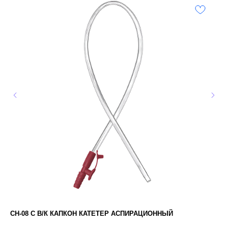
СН-08 С В/К КАПКОН КАТЕТЕР АСПИРАЦИОННЫЙ
УД
BI