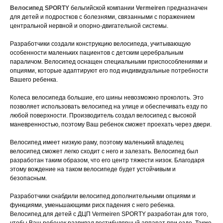
Велосипед SPORTY
бельгийской компании
Vermeiren
п
редназначен
для детей и подростков с болезнями, связанными с поражением
центральной нервной и опорно-двигательной системы.
Разработчики создали конструкцию велосипеда, учитывающую
особенности маленьких пациентов с детским церебральным
параличом. Велосипед оснащен специальными приспособлениями и
опциями, которые адаптируют его под индивидуальные потребности
Вашего ребенка.
Колеса велосипеда большие, его шины невозможно проколоть. Это
позволяет использовать велосипед на улице и обеспечивать езду по
любой поверхности. Производитель создал велосипед с высокой
маневренностью, поэтому Ваш ребенок сможет проехать через двери.
Велосипед имеет низкую раму, поэтому маленький владелец
велосипед сможет легко сходит с него и залезать. Велосипед был
разработан таким образом, что его центр тяжести низок. Благодаря
этому вождение на таком велосипеде будет устойчивым и
безопасным.
Разработчики снабдили велосипед дополнительными опциями и
функциями, уменьшающими риск падения с него ребенка.
Велосипед для детей с ДЦП Vermeiren SPORTY разработан для того,