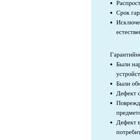
Распрост
Срок га
Исключен
естестве
Гарантийно
Были нар
устройст
Были об
Дефект 
Поврежд
предмет
Дефект 
потреби