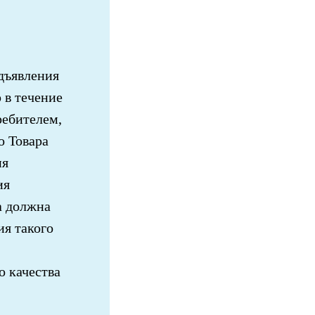
дъявления
 в течение
ребителем,
о Товара
ия
ия
а должна
ия такого
о качества