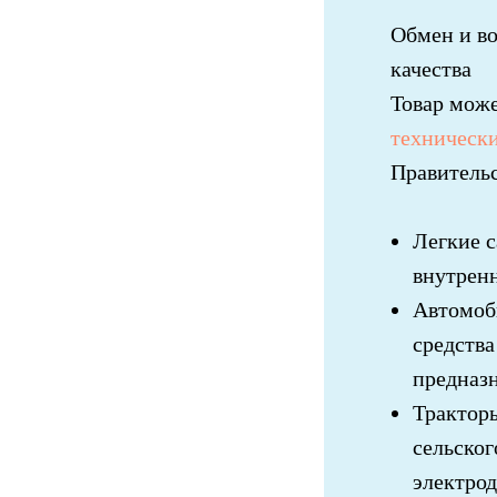
Обмен и во
качества
Товар мож
техническ
Правительс
Легкие с
внутренн
Автомоб
средства
предназн
Тракторы
сельског
электрод