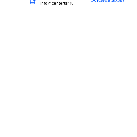
info@centertsr.ru
ванный
ых у нас
ого
 правильным
 талона