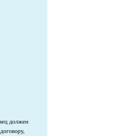
авец должен
договору,