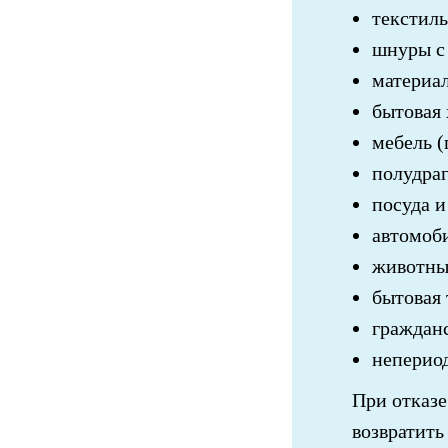
текстиль
шнуры с
материа
бытовая
мебель (
полудра
посуда 
автомоби
животные
бытовая
граждан
непериод
При отказе
возвратить