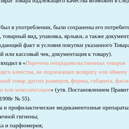
зврат Товара надлежащего качества возможен в сл
 был в употреблении, были сохранены его потребит
, товарный вид, упаковка, ярлыки, а также документ
ждающий факт и условия покупки указанного Товар
й или кассовый чек, документация к товару).
 входил в «
Перечень непродовольственных товаров
его качества, не подлежащих возврату или обмену
ный товар других размеров, формы, габарита, фасон
ки или комплектации
» (утв. Постановлением Прави
.1998г № 55).
ва и профилактические медикаментозные препараты
личной гигиены;
ка и парфюмерия;