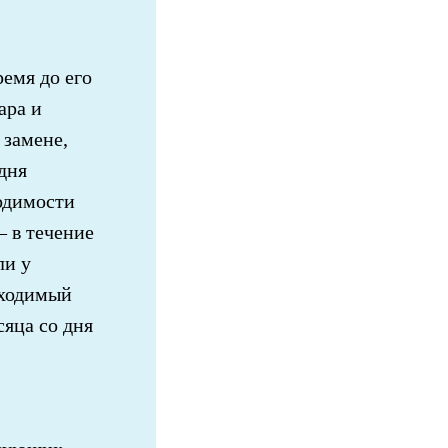
ремя до его
ара и
 замене,
дня
одимости
— в течение
ли у
бходимый
сяца со дня