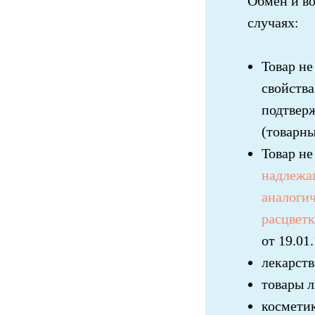
Обмен и во
случаях:
Товар не
свойства
подтвер
(товарны
Товар не
надлежащ
аналогич
расцвет
от 19.01
лекарст
товары 
космети