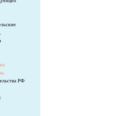
едующих
ельские
,
а
 на
а,
тельства РФ
;