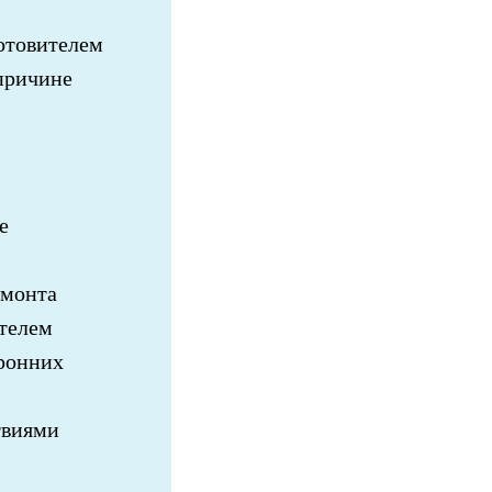
отовителем
 причине
е
емонта
ителем
ронних
твиями